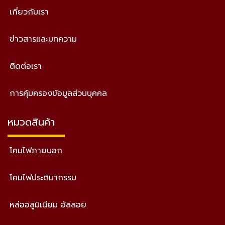
เกี่ยวกับเรา
ข่าวสารและบทความ
ติดต่อเรา
การคุ้มครองข้อมูลส่วนบุคคล
หมวดสินค้า
โคมไฟภายนอก
โคมไฟประติมากรรม
หล่ออลูมิเนียม อัลลอย