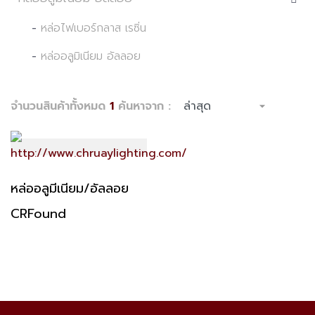
-
หล่อไฟเบอร์กลาส เรซิ่น
-
หล่ออลูมิเนียม อัลลอย
จำนวนสินค้าทั้งหมด
1
ค้นหาจาก :
หล่ออลูมีเนียม/อัลลอย
CRFound