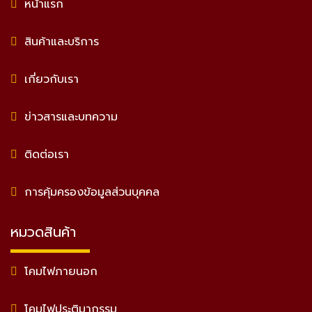
หน้าแรก
สินค้าและบริการ
เกี่ยวกับเรา
ข่าวสารและบทความ
ติดต่อเรา
การคุ้มครองข้อมูลส่วนบุคคล
หมวดสินค้า
โคมไฟภายนอก
โคมไฟประติมากรรม