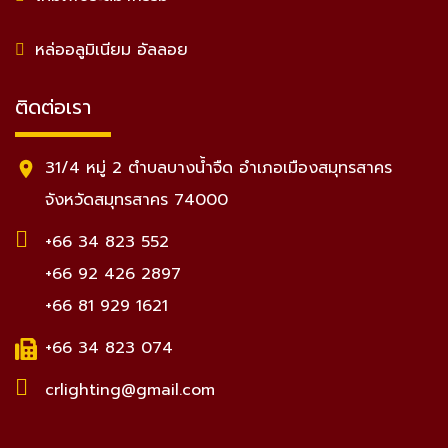
หล่ออลูมิเนียม อัลลอย
ติดต่อเรา
31/4 หมู่ 2 ตำบลบางน้ำจืด อำเภอเมืองสมุทรสาคร
จังหวัดสมุทรสาคร 74000
+66 34 823 552
+66 92 426 2897
+66 81 929 1621
+66 34 823 074
crlighting@gmail.com