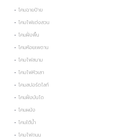
-
โคมฉายป้าย
-
โคมไฟแต่งสวน
-
โคมฝั่งพื้น
-
โคมห้อยเพดาน
-
โคมไฟสนาม
-
โคมไฟหัวเสา
-
โคมสปอร์ตไลท์
-
โคมฝั่งบันได
-
โคมผนัง
-
โคมใต้น้ำ
-
โคมไฟถนน