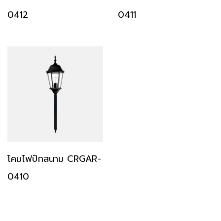
0412
0411
โคมไฟปักสนาม CRGAR-
0410