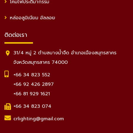
โคมไฟประติมากรรม
หล่ออลูมิเนียม อัลลอย
ติดต่อเรา
31/4 หมู่ 2 ตำบลบางน้ำจืด อำเภอเมืองสมุทรสาคร
จังหวัดสมุทรสาคร 74000
+66 34 823 552
+66 92 426 2897
+66 81 929 1621
+66 34 823 074
crlighting@gmail.com