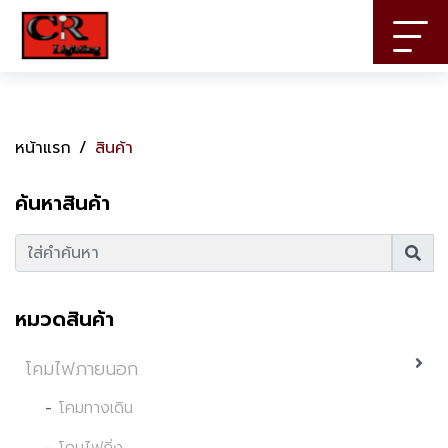
หน้าแรก
สินค้า
ค้นหาสินค้า
หมวดสินค้า
โคมไฟภายนอก
-
โคมทางเดิน
-
โคมไฟกิ่ง