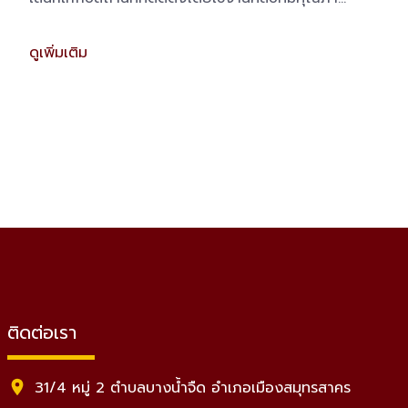
ช รวยไลท์ติ้ง จะพาคุณไปรู้จักกับโลกแห่งโคมไฟ
ดูเพิ่มเติม
ประติมากรรมที่มีความงดงาม
ติดต่อเรา
31/4 หมู่ 2 ตำบลบางน้ำจืด อำเภอเมืองสมุทรสาคร