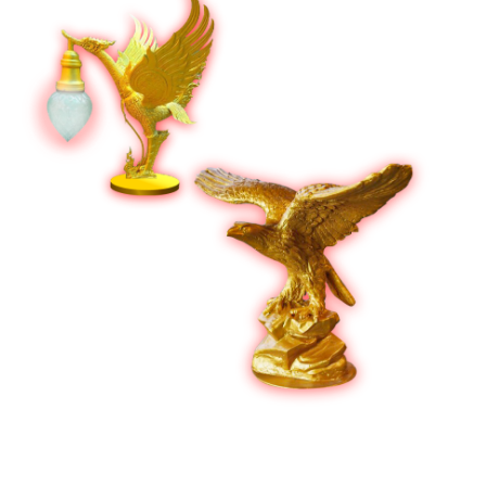
ประวัติของความเป็นมา