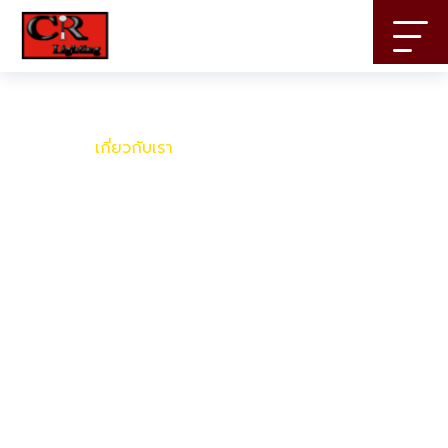
หน้าแรก
เกี่ยวกับเรา
บริษัท ช รวยไลท์ติ้ง จำกัด
DESIGN , PRODUCE AND
MADE TO ORDER
บริการรับออกแบบโคมไฟตามสั่ง และผลิตโคมไฟภายนอก โคม
ไฟประติมากรรม โคมไฟตกแต่งสวน หล่อหลอมอลูมิเนียม โดย