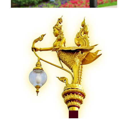
งานประติมากรรม (Sculpture Light)