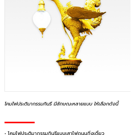
โคมไฟประติมากรรมกินรี มีลักษณะหลายแบบ ให้เลือกดังนี้
• โคมไฟประติมากรรมกินรีแบบเสาไฟถนนกิ่งเดี่ยว