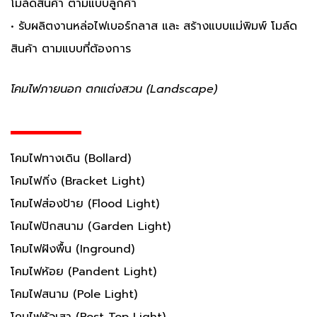
โมล์ดสินค้า ตามแบบลูกค้า
• รับผลิตงานหล่อไฟเบอร์กลาส และ สร้างแบบแม่พิมพ์ โมล์ด
สินค้า ตามแบบที่ต้องการ
โคมไฟภายนอก ตกแต่งสวน (Landscape)
โคมไฟทางเดิน (Bollard)
โคมไฟกิ่ง (Bracket Light)
โคมไฟส่องป้าย (Flood Light)
โคมไฟปักสนาม (Garden Light)
โคมไฟฝังพื้น (Inground)
โคมไฟห้อย (Pandent Light)
โคมไฟสนาม (Pole Light)
โคมไฟหัวเสา (Post Top Light)