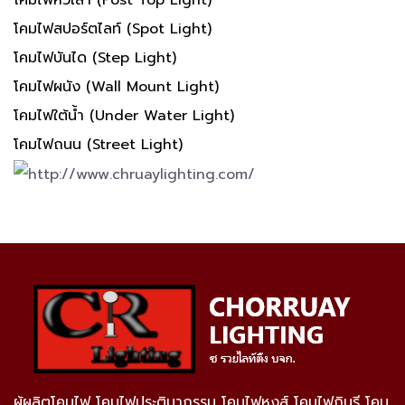
โคมไฟสปอร์ตไลท์ (Spot Light)
โคมไฟบันได (Step Light)
โคมไฟผนัง (Wall Mount Light)
โคมไฟใต้น้ำ (Under Water Light)
โคมไฟถนน (Street Light)
ผู้ผลิตโคมไฟ โคมไฟประติมากรรม โคมไฟหงส์ โคมไฟกินรี โคม