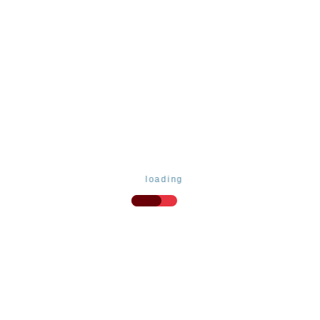
มอายุการใช้งานเท่านั้น แต่ยังช่วยเสริมความสวยงามและความปลอดภ
านการคัดสรรวัสดุอย่างดี มีความทนทานต่อทุกสภาพอากาศ และออกแ
ใหญ่ เรามีทีมงานผู้เชี่ยวชาญที่พร้อมให้คำแนะนำในการติดตั้งแ
loading